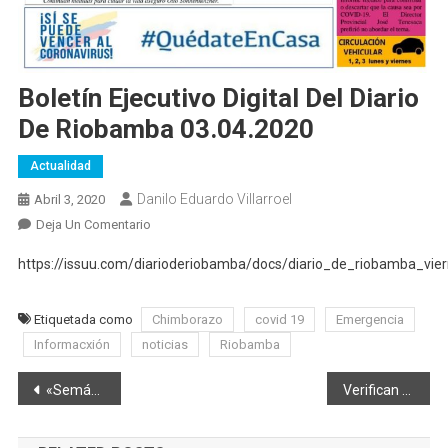
Boletín Ejecutivo Digital Del Diario
De Riobamba 03.04.2020
Actualidad
Danilo Eduardo Villarroel
Abril 3, 2020
En
Deja Un Comentario
Boletín
https://issuu.com/diarioderiobamba/docs/diario_de_riobamba_vi
Ejecutivo
Digital
Del
Etiquetada como
Chimborazo
covid 19
Emergencia
Diario
Informacxión
noticias
Riobamba
De
Navegación
Riobamba
«Semáforos» determinarán reanudación de actividad laboral en provincias
Verifican desinfección en transporte de carga pesada en Riobamba
03.04.2020
de