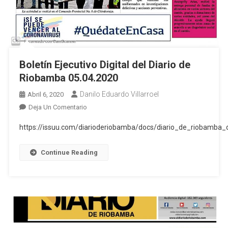
Boletín Ejecutivo Digital del Diario de
Riobamba 05.04.2020
Danilo Eduardo Villarroel
Abril 6, 2020
En
Deja Un Comentario
Boletín
https://issuu.com/diarioderiobamba/docs/diario_de_riobamb
Ejecutivo
Digital
Continue Reading
Del
Diario
De
Riobamba
05.04.2020