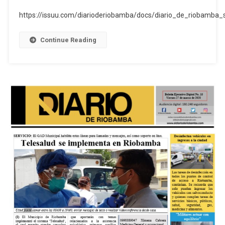
Boletin
https://issuu.com/diarioderiobamba/docs/diario_de_riobamb
Ejecutivo
Digital
Continue Reading
28.03.2020