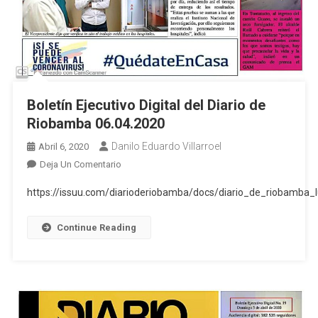
Boletín Ejecutivo Digital del Diario de
Riobamba 06.04.2020
Danilo Eduardo Villarroel
Abril 6, 2020
En
Deja Un Comentario
Boletín
https://issuu.com/diarioderiobamba/docs/diario_de_riobamba
Ejecutivo
Digital
Continue Reading
Del
Diario
De
Riobamba
06.04.2020