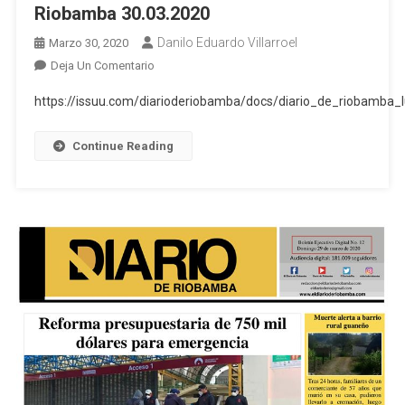
Riobamba 30.03.2020
Danilo Eduardo Villarroel
Marzo 30, 2020
En
Deja Un Comentario
Boletin
https://issuu.com/diarioderiobamba/docs/diario_de_riobamb
Ejecutivo
Digital
Continue Reading
Del
Diario
De
Riobamba
30.03.2020