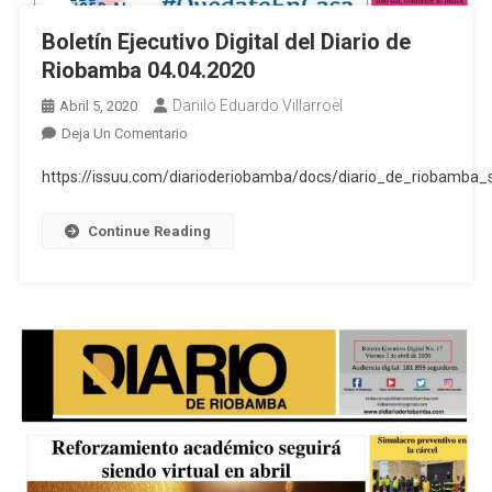
Boletín Ejecutivo Digital del Diario de
Riobamba 04.04.2020
Danilo Eduardo Villarroel
Abril 5, 2020
En
Deja Un Comentario
Boletín
https://issuu.com/diarioderiobamba/docs/diario_de_riobamba
Ejecutivo
Digital
Continue Reading
Del
Diario
De
Riobamba
04.04.2020