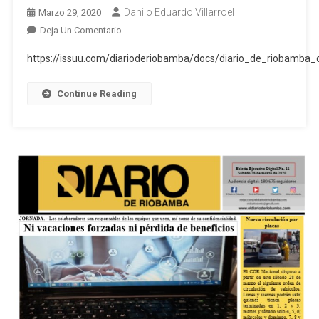
Danilo Eduardo Villarroel
Marzo 29, 2020
En
Deja Un Comentario
Boletin
https://issuu.com/diarioderiobamba/docs/diario_de_riobam
Ejecutivo
Digital
Continue Reading
Del
Diario
De
Riobamba
29.03.2020