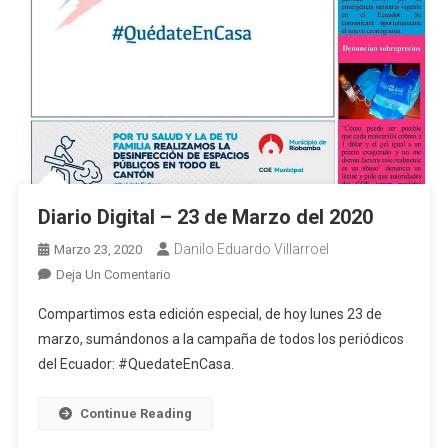
Diario Digital – 23 de Marzo del 2020
Danilo Eduardo Villarroel
Marzo 23, 2020
En
Deja Un Comentario
Diario
Compartimos esta edición especial, de hoy lunes 23 de
Digital
marzo, sumándonos a la campaña de todos los periódicos
–
del Ecuador: #QuedateEnCasa.
23
De
Marzo
Continue Reading
Del