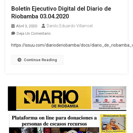
Boletín Ejecutivo Digital del Diario de
Riobamba 03.04.2020
Danilo Eduardo Villarroel
Abril 3, 2020
En
Deja Un Comentario
Boletín
https://issuu.com/diarioderiobamba/docs/diario_de_riobamba
Ejecutivo
Digital
Continue Reading
Del
Diario
De
Riobamba
03.04.2020