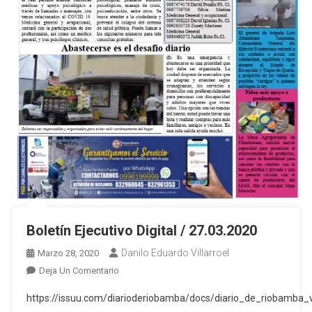
Boletín Ejecutivo Digital / 27.03.2020
Danilo Eduardo Villarroel
Marzo 28, 2020
En
Deja Un Comentario
Boletín
https://issuu.com/diarioderiobamba/docs/diario_de_riobamb
Ejecutivo