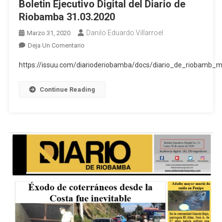
Boletin Ejecutivo Digital del Diario de
Riobamba 31.03.2020
Danilo Eduardo Villarroel
Marzo 31, 2020
En
Deja Un Comentario
Boletin
https://issuu.com/diarioderiobamba/docs/diario_de_riobamb
Ejecutivo
Digital
Continue Reading
Del
Diario
De
Riobamba
31.03.2020