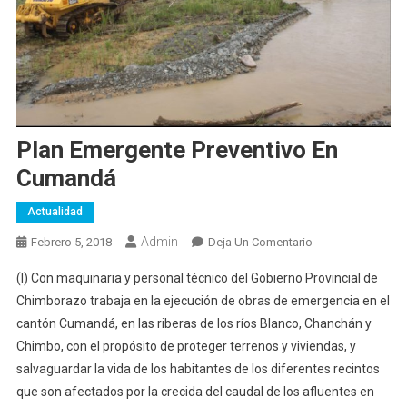
Plan Emergente Preventivo En
Cumandá
Actualidad
Admin
En
Febrero 5, 2018
Deja Un Comentario
Plan
(I) Con maquinaria y personal técnico del Gobierno Provincial de
Emergente
Chimborazo trabaja en la ejecución de obras de emergencia en el
Preventivo
cantón Cumandá, en las riberas de los ríos Blanco, Chanchán y
En
Chimbo, con el propósito de proteger terrenos y viviendas, y
Cumandá
salvaguardar la vida de los habitantes de los diferentes recintos
que son afectados por la crecida del caudal de los afluentes en