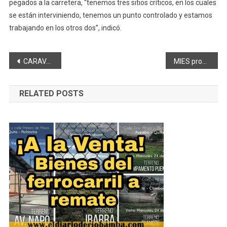
pegados a la carretera, “tenemos tres sitios críticos, en los cuales
se están interviniendo, tenemos un punto controlado y estamos
trabajando en los otros dos”, indicó.
Navegación
CARAVANAS ODONTOLÓGICAS EN PARROQUIAS DE CHIMBORAZO
MIES promueve el diálogo social con las familias que son parte de sus servicios
de
RELATED POSTS
entradas