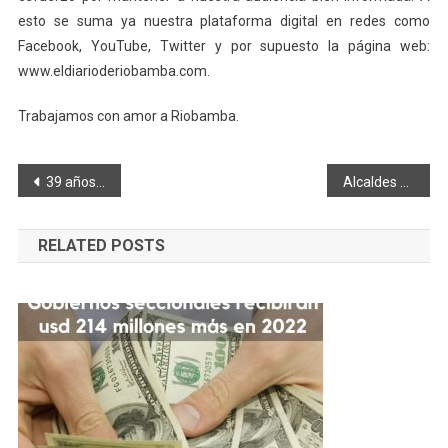
esto se suma ya nuestra plataforma digital en redes como
Facebook, YouTube, Twitter y por supuesto la página web:
www.eldiarioderiobamba.com.
Trabajamos con amor a Riobamba.
Navegación
39 años de confianza en la Riobamba Ltda.
Alcaldes y presidentes parroquiales en encuentro territorial en Riobamba
de
RELATED POSTS
entradas