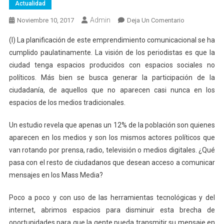
Actualidad
Admin
En
Noviembre 10, 2017
Deja Un Comentario
El
(I) La planificación de este emprendimiento comunicacional se ha
Nuevo
cumplido paulatinamente. La visión de los periodistas es que la
Diario
ciudad tenga espacios producidos con espacios sociales no
Genera
políticos. Más bien se busca generar la participación de la
Sus
Propios
ciudadanía, de aquellos que no aparecen casi nunca en los
Contenidos
espacios de los medios tradicionales.
En
3
Un estudio revela que apenas un 12% de la población son quienes
Centros
aparecen en los medios y son los mismos actores políticos que
Digitales
van rotando por prensa, radio, televisión o medios digitales. ¿Qué
pasa con el resto de ciudadanos que desean acceso a comunicar
mensajes en los Mass Media?
Poco a poco y con uso de las herramientas tecnológicas y del
internet, abrimos espacios para disminuir esta brecha de
oportunidades para que la gente pueda transmitir su mensaje en