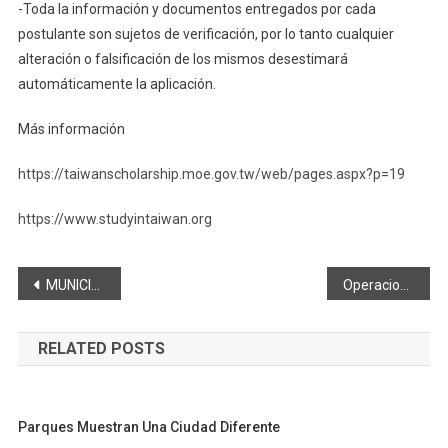
-Toda la información y documentos entregados por cada
postulante son sujetos de verificación, por lo tanto cualquier
alteración o falsificación de los mismos desestimará
automáticamente la aplicación.
Más información
https://taiwanscholarship.moe.gov.tw/web/pages.aspx?p=19
https://www.studyintaiwan.org
Navegación
MUNICIPALIDAD INTERVIENE IGLESIA DE SAN LUIS
Operaciones Hipomóviles y Destrezas Militares a Caballo 2022
de
RELATED POSTS
entradas
Parques Muestran Una Ciudad Diferente