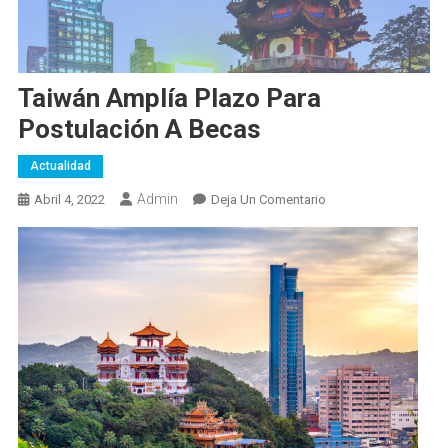
Taiwán Amplía Plazo Para
Postulación A Becas
Actualidad
Admin
En
Abril 4, 2022
Deja Un Comentario
Taiwán
Amplía
Plazo
Para
Postulación
A
Becas