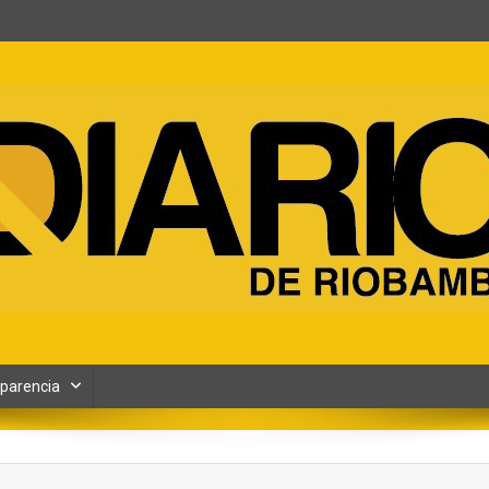
ento y Contenidos digitales
parencia