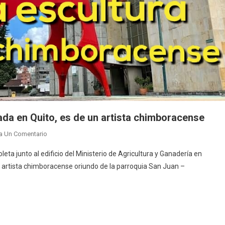
ada en Quito, es de un artista chimboracense
En
a Un Comentario
«Toro,
leta junto al edificio del Ministerio de Agricultura y Ganadería en
La
 artista chimboracense oriundo de la parroquia San Juan –
Emblemática
Escultura
Ubicada
En
Quito,