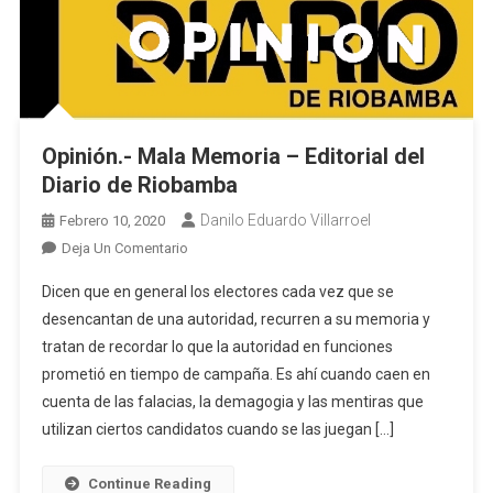
Opinión.- Mala Memoria – Editorial del
Diario de Riobamba
Danilo Eduardo Villarroel
Febrero 10, 2020
En
Deja Un Comentario
Opinión.-
Dicen que en general los electores cada vez que se
Mala
desencantan de una autoridad, recurren a su memoria y
Memoria
tratan de recordar lo que la autoridad en funciones
–
prometió en tiempo de campaña. Es ahí cuando caen en
Editorial
Del
cuenta de las falacias, la demagogia y las mentiras que
Diario
utilizan ciertos candidatos cuando se las juegan […]
De
Riobamba
Continue Reading