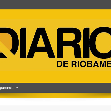
ento y Contenidos digitales
parencia