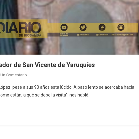
ador de San Vicente de Yaruquíes
En
 Un Comentario
Personajes
pez, pese a sus 90 años esta lúcido. A paso lento se acercaba hacia
De
omo están, a qué se debe la visita”, nos habló.
Riobamba:
Primer
Tallador
De
San
Vicente
De