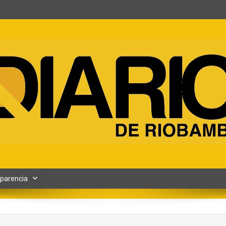
ento y Contenidos digitales
parencia