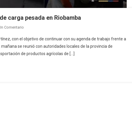
e de carga pesada en Riobamba
En
Un Comentario
Verifican
rtínez, con el objetivo de continuar con su agenda de trabajo frente a
Desinfección
a mañana se reunió con autoridades locales de la provincia de
En
sportación de productos agrícolas de […]
Transporte
De
Carga
Pesada
En
Riobamba