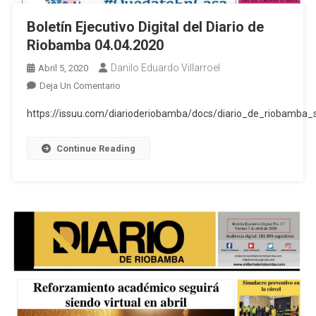
Boletín Ejecutivo Digital del Diario de
Riobamba 04.04.2020
Danilo Eduardo Villarroel
Abril 5, 2020
En
Deja Un Comentario
Boletín
https://issuu.com/diarioderiobamba/docs/diario_de_riobamba
Ejecutivo
Digital
Continue Reading
Del
Diario
De
Riobamba
04.04.2020