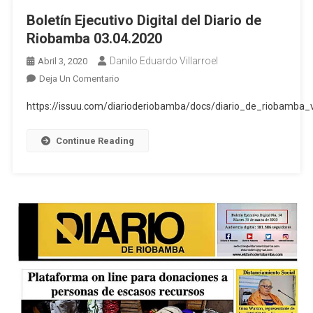
Boletín Ejecutivo Digital del Diario de
Riobamba 03.04.2020
Danilo Eduardo Villarroel
Abril 3, 2020
En
Deja Un Comentario
Boletín
https://issuu.com/diarioderiobamba/docs/diario_de_riobamba
Ejecutivo
Digital
Continue Reading
Del
Diario
De
Riobamba
03.04.2020