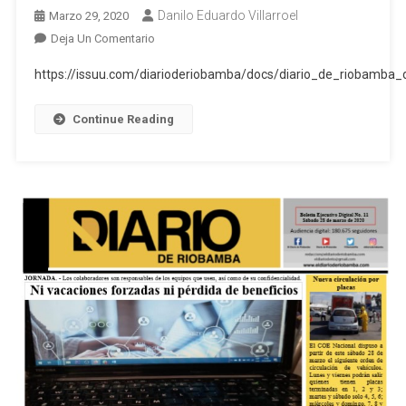
Danilo Eduardo Villarroel
Marzo 29, 2020
En
Deja Un Comentario
Boletin
https://issuu.com/diarioderiobamba/docs/diario_de_riobam
Ejecutivo
Digital
Continue Reading
Del
Diario
De
Riobamba
29.03.2020