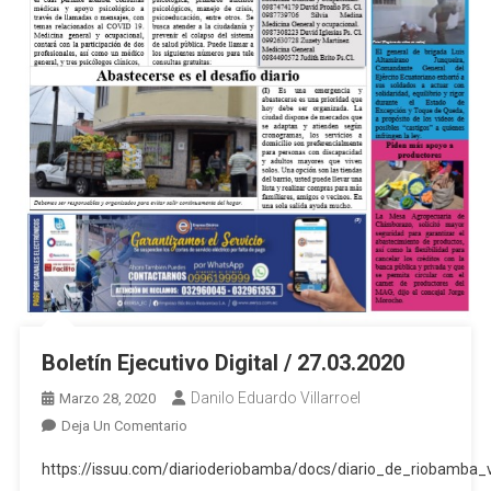
Boletín Ejecutivo Digital / 27.03.2020
Danilo Eduardo Villarroel
Marzo 28, 2020
En
Deja Un Comentario
Boletín
https://issuu.com/diarioderiobamba/docs/diario_de_riobamb
Ejecutivo