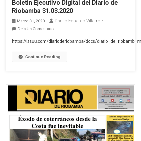
Boletin Ejecutivo Digital del Diario de
Riobamba 31.03.2020
Danilo Eduardo Villarroel
Marzo 31, 2020
En
Deja Un Comentario
Boletin
https://issuu.com/diarioderiobamba/docs/diario_de_riobamb
Ejecutivo
Digital
Continue Reading
Del
Diario
De
Riobamba
31.03.2020