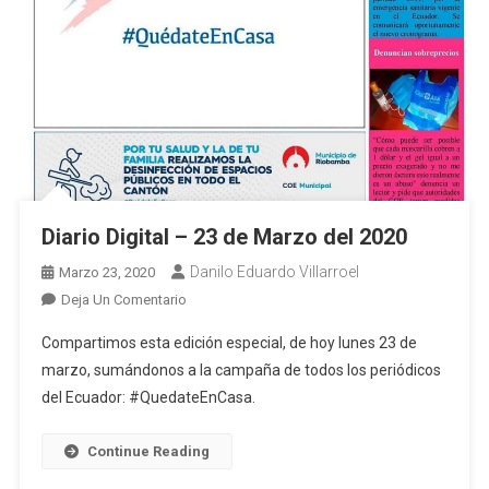
Diario Digital – 23 de Marzo del 2020
Danilo Eduardo Villarroel
Marzo 23, 2020
En
Deja Un Comentario
Diario
Compartimos esta edición especial, de hoy lunes 23 de
Digital
marzo, sumándonos a la campaña de todos los periódicos
–
del Ecuador: #QuedateEnCasa.
23
De
Marzo
Continue Reading
Del