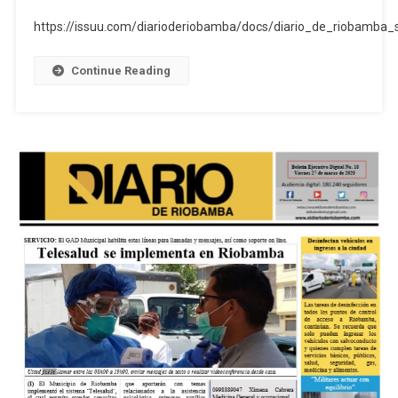
Boletin
https://issuu.com/diarioderiobamba/docs/diario_de_riobamb
Ejecutivo
Digital
Continue Reading
28.03.2020