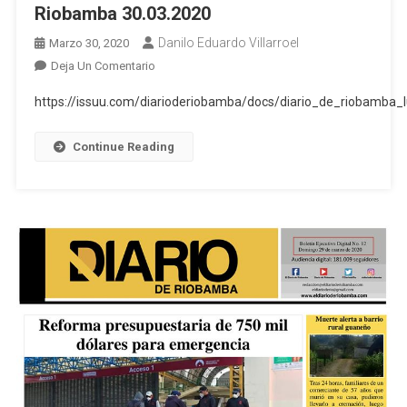
Riobamba 30.03.2020
Danilo Eduardo Villarroel
Marzo 30, 2020
En
Deja Un Comentario
Boletin
https://issuu.com/diarioderiobamba/docs/diario_de_riobamb
Ejecutivo
Digital
Continue Reading
Del
Diario
De
Riobamba
30.03.2020