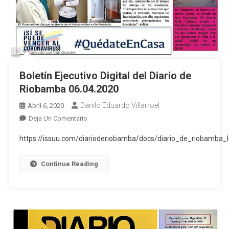
Boletín Ejecutivo Digital del Diario de
Riobamba 06.04.2020
Danilo Eduardo Villarroel
Abril 6, 2020
En
Deja Un Comentario
Boletín
https://issuu.com/diarioderiobamba/docs/diario_de_riobamba
Ejecutivo
Digital
Continue Reading
Del
Diario
De
Riobamba
06.04.2020