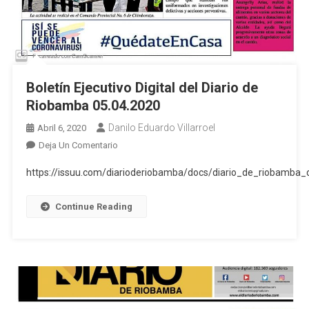
Boletín Ejecutivo Digital del Diario de
Riobamba 05.04.2020
Danilo Eduardo Villarroel
Abril 6, 2020
En
Deja Un Comentario
Boletín
https://issuu.com/diarioderiobamba/docs/diario_de_riobamb
Ejecutivo
Digital
Continue Reading
Del
Diario
De
Riobamba
05.04.2020