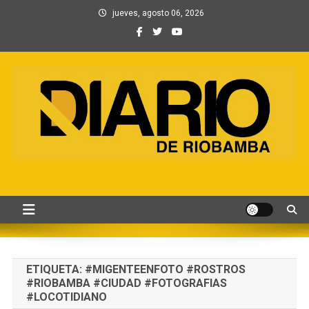
Saltar
jueves, agosto 06, 2026
al
contenido
Información, Entretenimiento
Primer periódico creado por periodistas en Chimborazo
y Contenidos digitales
ETIQUETA:
#MIGENTEENFOTO #ROSTROS
#RIOBAMBA #CIUDAD #FOTOGRAFIAS
#LOCOTIDIANO