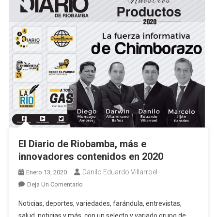
El Diario de Riobamba, más e
innovadores contenidos en 2020
Danilo Eduardo Villarroel
Enero 13, 2020
En
Deja Un Comentario
El
Noticias, deportes, variedades, farándula, entrevistas,
Diario
salud, noticias y más, con un selecto y variado grupo de