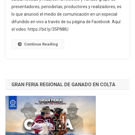
De
presentadores, periodistas, productores y realizadores, es
Riobamba,
lo que anunció el medio de comunicación en un especial
Más
E
difundido en vivo a través de su página de Facebook. Aquí
Innovadores
el video: https://bit.ly/35PN8lU
Contenidos
En
Continue Reading
2020
GRAN FERIA REGIONAL DE GANADO EN COLTA