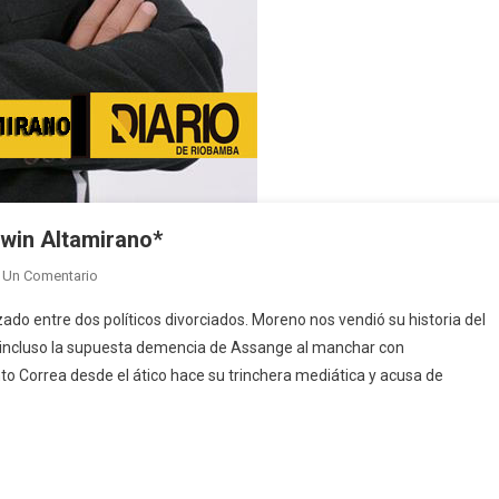
win Altamirano*
En
 Un Comentario
Opinión-
o entre dos políticos divorciados. Moreno nos vendió su historia del
FUEGO
e incluso la supuesta demencia de Assange al manchar con
CRUZADO
o Correa desde el ático hace su trinchera mediática y acusa de
–
Por:
Darwin
Altamirano*