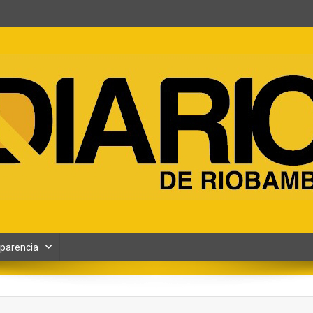
ento y Contenidos digitales
parencia