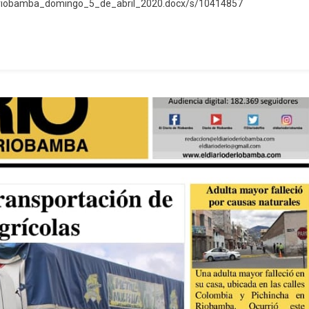
e_riobamba_domingo_5_de_abril_2020.docx/s/10414857
Ejecutivo
Digital
Del
Diario
De
Riobamba
05.04.2020