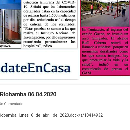
de Riobamba 06.04.2020
En
Un Comentario
Boletín
e_riobamba_lunes_6_de_abril_de_2020.docx/s/10414932
Ejecutivo
Digital