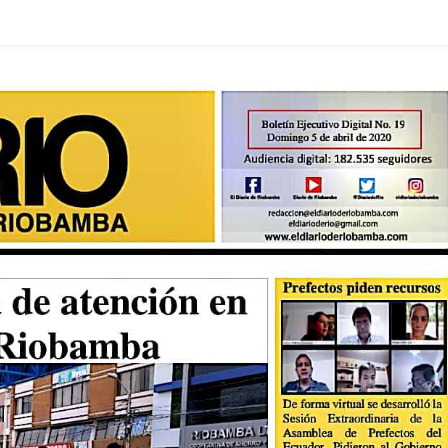
Del
Diario
De
Riobamba
06.04.2020