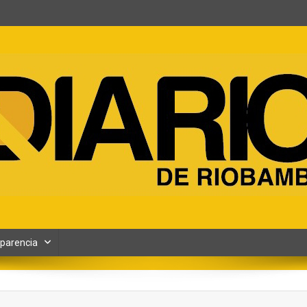
ento y Contenidos digitales
parencia