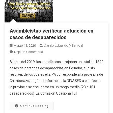
Asambleístas verifican actuación en
casos de desaparecidos
Danilo Eduardo Villarroel
Marzo 11, 2020
En
Deja Un Comentario
Asambleístas
A junio del 2019, las estadísticas arrojaban un total de 1392
Verifican
casos de personas desaparecidas en Ecuador, aún sin
Actuación
resolver, de los cuales el 2,7% corresponde a la provincia de
En
Chimborazo, según el informe de la DINASED a esa fecha
Casos
De
la provincia se encuentra en un rango medio (23 a 101
Desaparecidos
desaparecidos) La Comisión Ocasional […]
Continue Reading