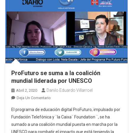
ProFuturo se suma a la coalición
mundial liderada por UNESCO
Danilo Eduardo Villarroel
Abril 2, 2020
En
Deja Un Comentario
ProFuturo
El programa de educación digital ProFuturo, impulsado por
Se
Fundación Telefónica y ¨la Caixa¨ Foundation ¨, se ha
Suma
sumado a una coalición mundial puesta en marcha por la
A
UNESCO para combatir el impacto que está teniendo la
La