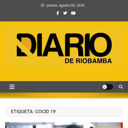
Saltar
jueves, agosto 06, 2026
al
contenido
Información, Entretenimiento
Primer periódico creado por periodistas en Chimborazo
y Contenidos digitales
ETIQUETA:
COCID 19