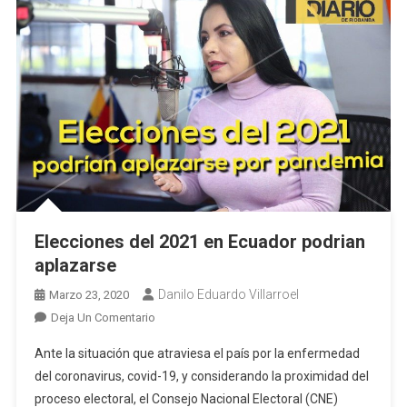
Elecciones del 2021 en Ecuador podrian
aplazarse
Danilo Eduardo Villarroel
Marzo 23, 2020
En
Deja Un Comentario
Elecciones
Ante la situación que atraviesa el país por la enfermedad
Del
del coronavirus, covid-19, y considerando la proximidad del
2021
proceso electoral, el Consejo Nacional Electoral (CNE)
En