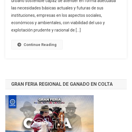
urbano sostenible capaz de atender en forma adecuada
OPCIÓN
las necesidades básicas actuales y futuras de sus
DE
SOSTENIBILIDAD
instituciones, empresas en los aspectos sociales,
A
económicos y ambientales, con viabilidad del uso y
FUTURO
explotación prudente y racional de […]
PARA
RIOBAMBA
Continue Reading
–
Germán
Pancho
*
GRAN FERIA REGIONAL DE GANADO EN COLTA