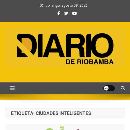
Saltar
domingo, agosto 09, 2026
al
contenido
Información, Entretenimiento
Primer periódico creado por periodistas en Chimborazo
y Contenidos digitales
ETIQUETA:
CIUDADES INTELIGENTES