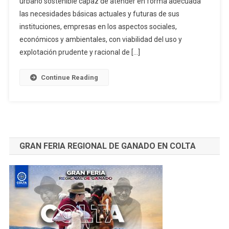
urbano sostenible capaz de atender en forma adecuada
OPCIÓN
las necesidades básicas actuales y futuras de sus
DE
SOSTENIBILIDAD
instituciones, empresas en los aspectos sociales,
A
económicos y ambientales, con viabilidad del uso y
FUTURO
explotación prudente y racional de […]
PARA
RIOBAMBA
Continue Reading
–
Germán
Pancho
*
GRAN FERIA REGIONAL DE GANADO EN COLTA