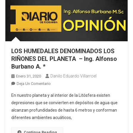
LOS HUMEDALES DENOMINADOS LOS
RIÑONES DEL PLANETA – Ing. Alfonso
Burbano A. *
Danilo Eduardo Villarroel
Enero 31, 2020
En
Deja Un Comentario
LOS
En nuestro planeta y al interior de la Litósfera existen
HUMEDALES
depresiones que se convierten en depósitos de agua que
DENOMINADOS
alcanzan profundidades de hasta 6 metros y conforman
LOS
diferentes ambientes acuáticos,
RIÑONES
DEL
PLANETA
Continue Reading