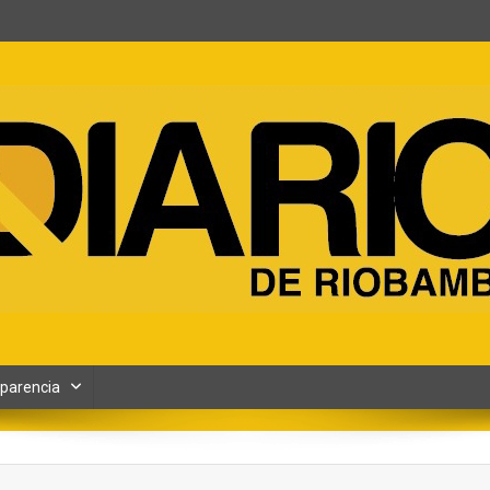
ento y Contenidos digitales
parencia