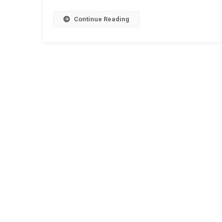
LAS
HUEL
Continue Reading
DE
LA
MEG