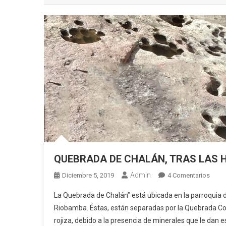
QUEBRADA DE CHALÁN, TRAS LAS 
Admin
En
Diciembre 5, 2019
4 Comentarios
QUE
La Quebrada de Chalán” está ubicada en la parroquia d
DE
Riobamba. Éstas, están separadas por la Quebrada Col
CHAL
rojiza, debido a la presencia de minerales que le dan e
TRAS