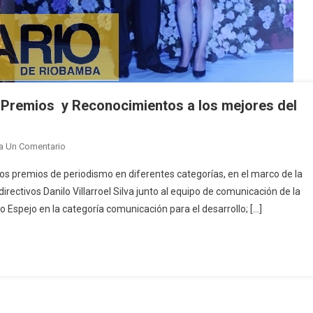
 Premios y Reconocimientos a los mejores del
En
a Un Comentario
UNP
los premios de periodismo en diferentes categorías, en el marco de la
Celebró
rectivos Danilo Villarroel Silva junto al equipo de comunicación de la
80
o Espejo en la categoría comunicación para el desarrollo; […]
Años
Con
Entrega
De
Premios
Y
Reconocimientos