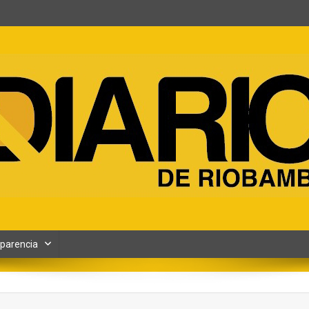
ento y Contenidos digitales
parencia