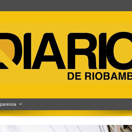
ento y Contenidos digitales
parencia