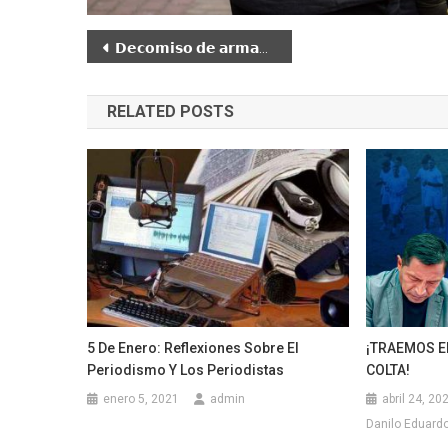
Navegación
𝗗𝗲𝗰𝗼𝗺𝗶𝘀𝗼 𝗱𝗲 𝗮𝗿𝗺𝗮𝘀, 𝗺𝘂𝗻𝗶𝗰𝗶𝗼𝗻𝗲𝘀 𝘆 𝗲𝘅𝗽𝗹𝗼𝘀𝗶𝘃𝗼𝘀 por parte de las Fuerzas Armadas de Ecuador
de
RELATED POSTS
entradas
5 De Enero: Reflexiones Sobre El
¡TRAEMOS E
Periodismo Y Los Periodistas
COLTA!
enero 5, 2021
admin
abril 24, 20
Danilo Eduardo 