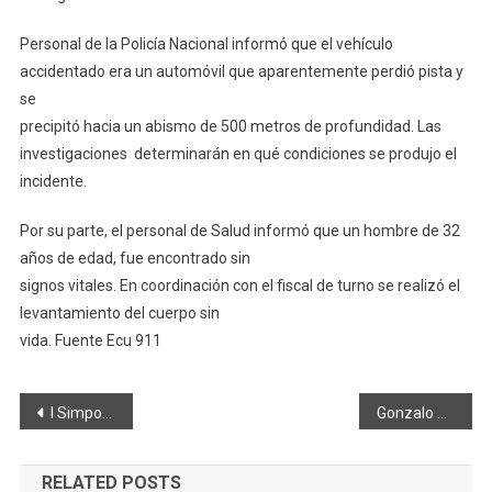
Personal de la Policía Nacional informó que el vehículo
accidentado era un automóvil que aparentemente perdió pista y
se
precipitó hacia un abismo de 500 metros de profundidad. Las
investigaciones determinarán en qué condiciones se produjo el
incidente.
Por su parte, el personal de Salud informó que un hombre de 32
años de edad, fue encontrado sin
signos vitales. En coordinación con el fiscal de turno se realizó el
levantamiento del cuerpo sin
vida. Fuente Ecu 911
Navegación
I Simposio – Foro virtual sobre Salud Bucal
Gonzalo Godoy, la música en las venas
de
RELATED POSTS