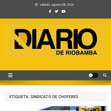
Saltar
sábado, agosto 08, 2026
al
contenido
Información, Entretenimiento
Primer periódico creado por periodistas en Chimborazo
y Contenidos digitales
ETIQUETA:
SINDICATO DE CHOFERES