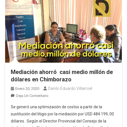
Mediación ahorró casi medio millón de
dólares en Chimborazo
Danilo Eduardo Villarroel
Enero 20, 2020
En
Deja Un Comentario
Mediación
Se generó una optimización de costos a partir de la
Ahorró Casi
sustitución del litigio por la mediación por USD 484.199, 00
Medio
dólares. Según el Director Provincial del Consejo de la
Millón