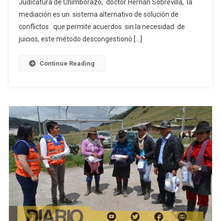
Judicatura de Chimborazo, doctor Hernán Sobrevilla, la
De
Dólares
mediación es un sistema alternativo de solución de
En
conflictos que permite acuerdos sin la necesidad de
Chimborazo
juicios, este método descongestionó […]
Continue Reading