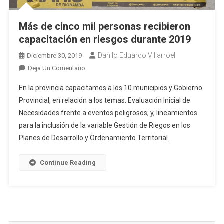
Más de cinco mil personas recibieron
capacitación en riesgos durante 2019
Danilo Eduardo Villarroel
Diciembre 30, 2019
En
Deja Un Comentario
Más
En la provincia capacitamos a los 10 municipios y Gobierno
De
Provincial, en relación a los temas: Evaluación Inicial de
Cinco
Necesidades frente a eventos peligrosos; y, lineamientos
Mil
para la inclusión de la variable Gestión de Riegos en los
Personas
Recibieron
Planes de Desarrollo y Ordenamiento Territorial.
Capacitación
En
Continue Reading
Riesgos
Durante
2019