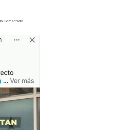
En
Un Comentario
Alcalde
De
#Riobamba
Usa
Niños
En
Su
Campaña
Promocional
¿delito?