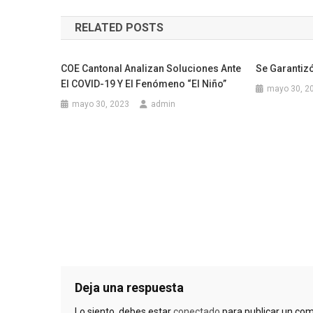
de
RELATED POSTS
entradas
COE Cantonal Analizan Soluciones Ante
Se Garantiz
El COVID-19 Y El Fenómeno “El Niño”
mayo 30, 2
mayo 30, 2023
admin
Deja una respuesta
Lo siento, debes estar
conectado
para publicar un com