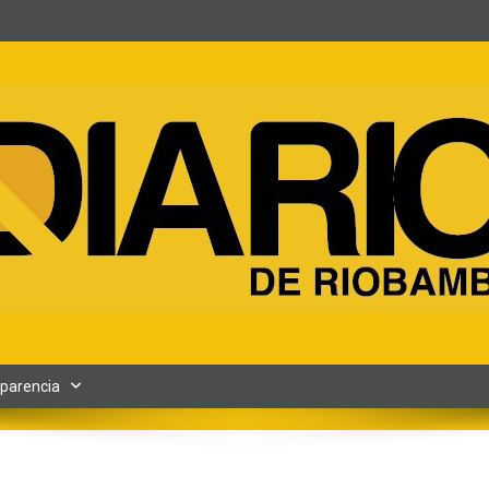
ento y Contenidos digitales
parencia