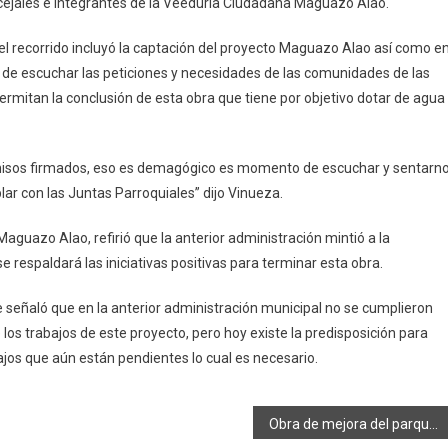
cejales e integrantes de la Veeduría Ciudadana Maguazo Alao.
l recorrido incluyó la captación del proyecto Maguazo Alao así como e
d de escuchar las peticiones y necesidades de las comunidades de las
ermitan la conclusión de esta obra que tiene por objetivo dotar de agua
misos firmados, eso es demagógico es momento de escuchar y sentarn
ar con las Juntas Parroquiales” dijo Vinueza.
aguazo Alao, refirió que la anterior administración mintió a la
 respaldará las iniciativas positivas para terminar esta obra.
 señaló que en la anterior administración municipal no se cumplieron
los trabajos de este proyecto, pero hoy existe la predisposición para
ajos que aún están pendientes lo cual es necesario.
Obra de mejora del parque de Calpi entra en su etapa final