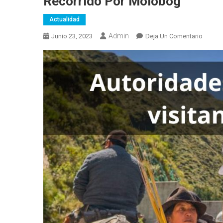
Recorrido Por Molobog
Actualidad
Admin
En
Junio 23, 2023
Deja Un Comentario
Recorr
Por
Molob