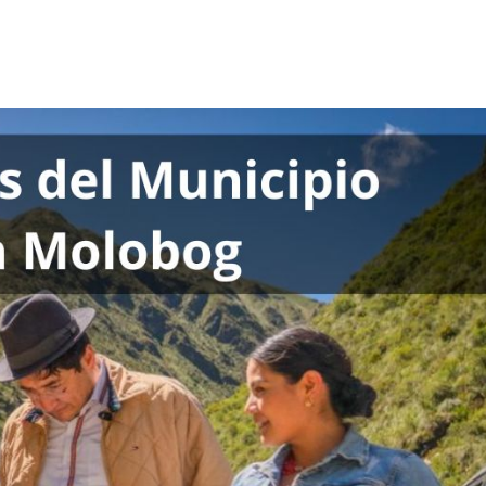
ido
og