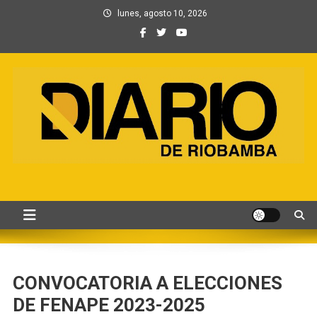
Saltar
lunes, agosto 10, 2026
al
contenido
Información, Entretenimiento
Primer periódico creado por periodistas en Chimborazo
y Contenidos digitales
CONVOCATORIA A ELECCIONES
DE FENAPE 2023-2025