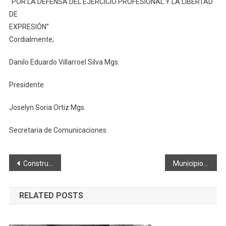
“POR LA DEFENSA DEL EJERCICIO PROFESIONAL Y LA LIBERTAD
DE
EXPRESIÓN”
Cordialmente;
Danilo Eduardo Villarroel Silva Mgs.
Presidente
Joselyn Soria Ortiz Mgs.
Secretaria de Comunicaciones
Navegación
Construcción de bóvedas en el cementerio de San Juan registra un avance del 80%
Municipio mejora parque Las Dalias
de
RELATED POSTS
entradas