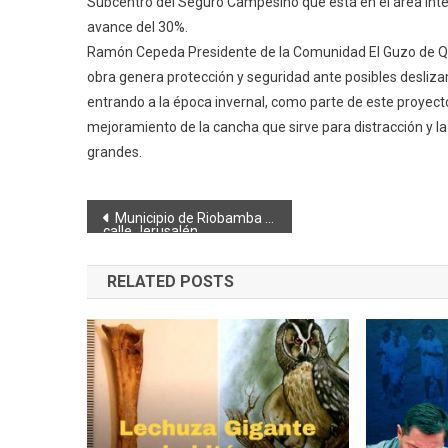
Subcentro del Seguro Campesino que está en el área inter
avance del 30%.
Ramón Cepeda Presidente de la Comunidad El Guzo de Q
obra genera protección y seguridad ante posibles desli
entrando a la época invernal, como parte de este proyect
mejoramiento de la cancha que sirve para distracción y la
grandes.
Navegación
Municipio de Riobamba culmina la construcción del adoquinado de la
calle Jerusalén
de
RELATED POSTS
entradas