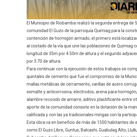
El Municipio de Riobamba realizó la segunda entrega de 
comunidad El Guzo de la parroquia Quimiag para la cons
contención de hormigón armado, el primero está localizad
al costado de la vía que une las poblaciones de Quimiag
longitud de 35m por 4.50m de altura y el segundo adyac
por 3.70 de altura.
Para continuar con la ejecución de estos trabajos se com
quintales de cemento que fue el compromiso de la Munic
mallas metálicas de cerramiento, varillas de acero corrug
esmalte y anticorrosiva, electrodos, arena para hormigón,
alambre recocido de amarre, aditivo plastificante entre o
aporte de la comunidad consiste en la dotación de la mano
calificada y con las ya tradicionales mingas con la partic
Esta obra va en beneficio de más de 1500 habitantes de 
como El Guzo Libre, Guntus, Balcashi, Guabulag Alto, Llullu