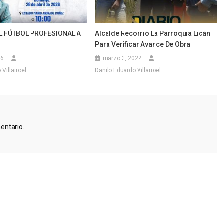
L FÚTBOL PROFESIONAL A
Alcalde Recorrió La Parroquia Licán
Para Verificar Avance De Obra
26
marzo 3, 2022
Villarroel
Danilo Eduardo Villarroel
entario.