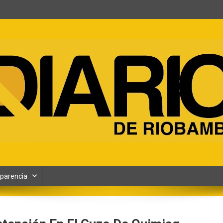
ento y Contenidos digitales
parencia