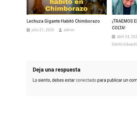
Lechuza Gigante Habitó Chimborazo
¡TRAEMOS E
COLTA!
julio 21, 2020
admin
abril 24, 20
Danilo Eduardo 
Deja una respuesta
Lo siento, debes estar
conectado
para publicar un com