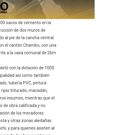
De
Ejecución
500 sacos de cemento en la
trucción de dos muros de
o al pie de la cancha central
 con el cantón Chambo, con una
ente a la casa comunal de 26m
pletó con la dotación de 1000
ipalidad así como también
ado, tubería PVC, pintura
 ripio triturado, macadán,
tros insumos, mientras que el
 de obra calificada y no
ipación de los moradores.
esta y otras zonas aledañas
chi, y para quienes asisten al