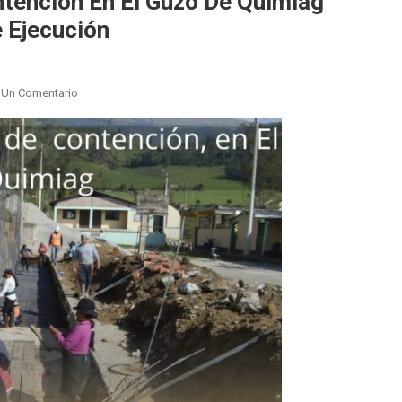
tención En El Guzo De Quimiag
 Ejecución
En
 Un Comentario
Construcción
De
Muros
De
Contención
En
El
Guzo
De
Quimiag
Registra
Un
Avance
Del
30%