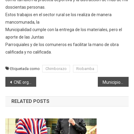
doscientas personas.
Estos trabajos en el sector rural se los realiza de manera
mancomunada, la
Municipalidad cumple con la entrega de los materiales, pero el
aporte de las Juntas
Parroquiales y de los comuneros es facilitar la mano de obra
calificada y no calificada.
Etiquetada como
Chimborazo
Riobamba
Navegación
CNE organizará 38 debates en las jurisdicciones con más de 100.000 electores￼
Municipio de Riobamba mejora la infraestructura de la Unidad Educativa Riobamba
de
RELATED POSTS
entradas