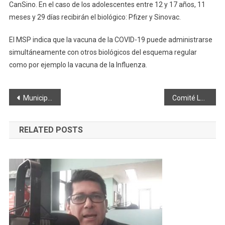
CanSino. En el caso de los adolescentes entre 12 y 17 años, 11
meses y 29 días recibirán el biológico: Pfizer y Sinovac.
El MSP indica que la vacuna de la COVID-19 puede administrarse
simultáneamente con otros biológicos del esquema regular
como por ejemplo la vacuna de la Influenza.
Navegación
Municipio de Riobamba, entregó alcantarillado sanitario en la Comunidad Tzimbuto
Comité Local presentó la Agenda “Sostengamos Nuestro Mundo”
de
RELATED POSTS
entradas