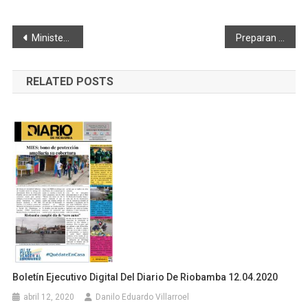
Navegación
Ministerio de Obras Públicas realiza mantenimiento de vía Riobamba – Río Angas
Preparan “plan de retorno progresivo y seguro al trabajo”
de
RELATED POSTS
entradas
Boletín Ejecutivo Digital Del Diario De Riobamba 12.04.2020
abril 12, 2020
Danilo Eduardo Villarroel