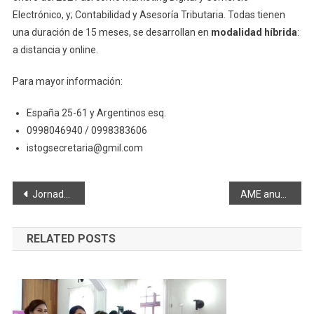
Electrónico, y; Contabilidad y Asesoría Tributaria. Todas tienen
una duración de 15 meses, se desarrollan en
modalidad híbrida
:
a distancia y online.
Para mayor información:
España 25-61 y Argentinos esq.
0998046940 / 0998383606
istogsecretaria@gmil.com
Navegación
Jornada laboral del personal docente del Magisterio Nacional
AME anuncia suspensión de movilización
de
RELATED POSTS
entradas