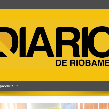
ento y Contenidos digitales
parencia