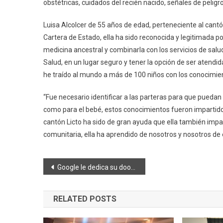
obstétricas, cuidados del recién nacido, señales de peligr
Luisa Alcolcer de 55 años de edad, perteneciente al cantó
Cartera de Estado, ella ha sido reconocida y legitimada 
medicina ancestral y combinarla con los servicios de sa
Salud, en un lugar seguro y tener la opción de ser atendi
he traído al mundo a más de 100 niños con los conocimien
“Fue necesario identificar a las parteras para que puedan
como para el bebé, estos conocimientos fueron impartidos 
cantón Licto ha sido de gran ayuda que ella también imp
comunitaria, ella ha aprendido de nosotros y nosotros de e
Navegación
Google le dedica su doodle Dolores Cacuango, líder ecuatoriana
de
RELATED POSTS
entradas