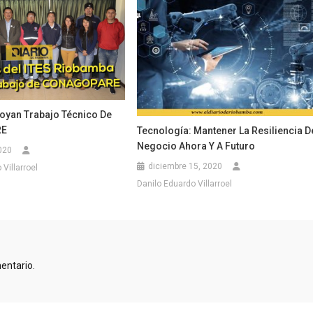
oyan Trabajo Técnico De
RE
Tecnología: Mantener La Resiliencia D
Negocio Ahora Y A Futuro
020
diciembre 15, 2020
Villarroel
Danilo Eduardo Villarroel
entario.