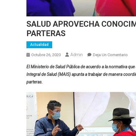
SALUD APROVECHA CONOCIM
PARTERAS
Actualidad
Admin
En
Octubre 26, 2020
Deja Un Comentario
SAL
El Ministerio de Salud Pública de acuerdo a la normativa que
APR
Integral de Salud (MAIS) apunta a trabajar de manera coordi
CON
parteras.
ANC
DE
LAS
PAR