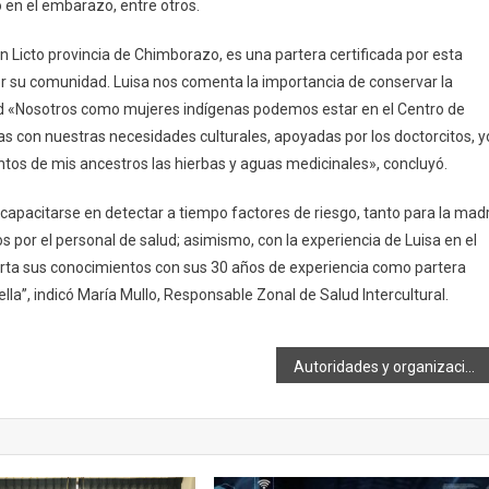
o en el embarazo, entre otros.
n Licto provincia de Chimborazo, es una partera certificada por esta
por su comunidad. Luisa nos comenta la importancia de conservar la
lud «Nosotros como mujeres indígenas podemos estar en el Centro de
das con nuestras necesidades culturales, apoyadas por los doctorcitos, y
tos de mis ancestros las hierbas y aguas medicinales», concluyó.
 capacitarse en detectar a tiempo factores de riesgo, tanto para la mad
por el personal de salud; asimismo, con la experiencia de Luisa en el
arta sus conocimientos con sus 30 años de experiencia como partera
lla”, indicó María Mullo, Responsable Zonal de Salud Intercultural.
Autoridades y organizaciones de Chimborazo reclaman atención de la Prefectura