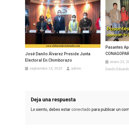
Pasantes Ap
CONAGOPA
José Danilo Álvarez Preside Junta
Electoral En Chimborazo
enero 23, 2
septiembre 24, 2020
admin
Danilo Eduardo 
Deja una respuesta
Lo siento, debes estar
conectado
para publicar un com