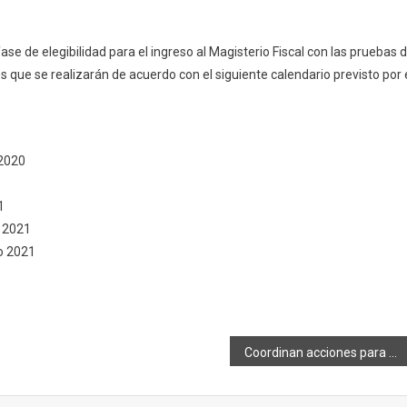
ase de elegibilidad para el ingreso al Magisterio Fiscal con las pruebas 
 que se realizarán de acuerdo con el siguiente calendario previsto por 
 2020
1
o 2021
ro 2021
Coordinan acciones para visitas a los cementerios de Riobamba y Yaruquíes por el feriado de finados