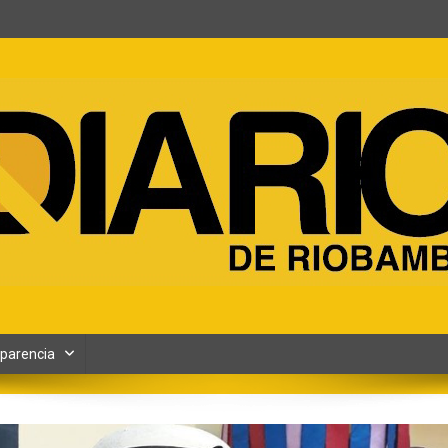
ento y Contenidos digitales
parencia