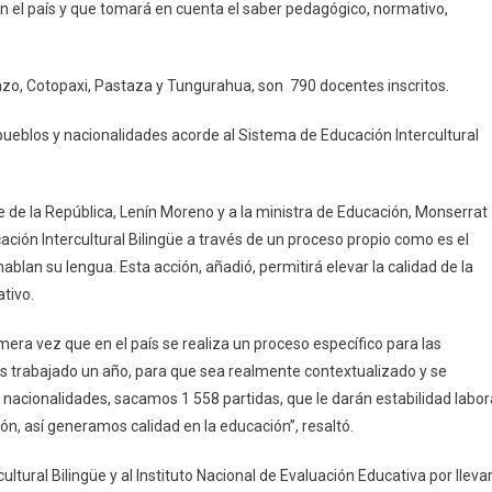
en el país y que tomará en cuenta el saber pedagógico, normativo,
o, Cotopaxi, Pastaza y Tungurahua, son 790 docentes inscritos.
pueblos y nacionalidades acorde al Sistema de Educación Intercultural
de la República, Lenín Moreno y a la ministra de Educación, Monserrat
cación Intercultural Bilingüe a través de un proceso propio como es el
blan su lengua. Esta acción, añadió, permitirá elevar la calidad de la
tivo.
mera vez que en el país se realiza un proceso específico para las
os trabajado un año, para que sea realmente contextualizado y se
y nacionalidades, sacamos 1 558 partidas, que le darán estabilidad labor
n, así generamos calidad en la educación”, resaltó.
ltural Bilingüe y al Instituto Nacional de Evaluación Educativa por lleva