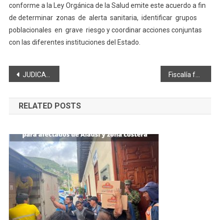
conforme a la Ley Orgánica de la Salud emite este acuerdo a fin
de determinar zonas de alerta sanitaria, identificar grupos
poblacionales en grave riesgo y coordinar acciones conjuntas
con las diferentes instituciones del Estado.
Navegación
JUDICATURA POSESIONÓ COMITÉ DE EXPERTOS PARA CONCURSO
Fiscalía formula cargos al alcalde de Guamote
de
RELATED POSTS
entradas