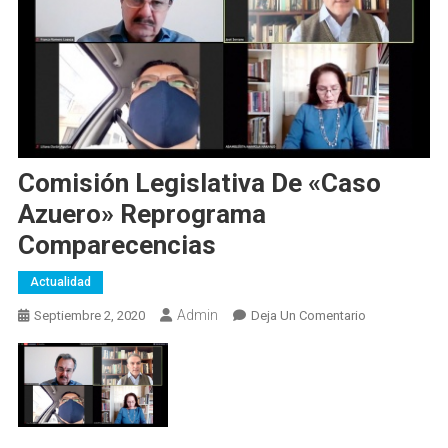
Comisión Legislativa De «caso
Azuero» Reprograma
Comparecencias
Actualidad
Admin
En
Septiembre 2, 2020
Deja Un Comentario
Comisión
Legislativa
De
«caso
Azuero»