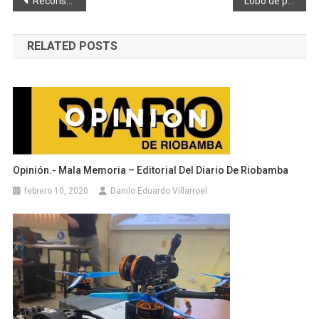
Navegación
Reconstruyen el parque del barrio Pucará
Lobo de páramo regresó al Chimborazo
de
RELATED POSTS
entradas
Opinión.- Mala Memoria – Editorial Del Diario De Riobamba
febrero 10, 2020
Danilo Eduardo Villarroel