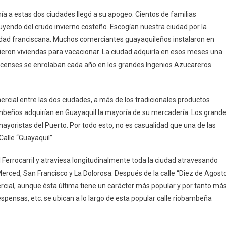
nía a estas dos ciudades llegó a su apogeo. Cientos de familias
ndo del crudo invierno costeño. Escogían nuestra ciudad por la
lidad franciscana. Muchos comerciantes guayaquileños instalaron en
eron viviendas para vacacionar. La ciudad adquiría en esos meses una
racenses se enrolaban cada año en los grandes Ingenios Azucareros
rcial entre las dos ciudades, a más de los tradicionales productos
mbeños adquirían en Guayaquil la mayoría de su mercadería. Los grand
yoristas del Puerto. Por todo esto, no es casualidad que una de las
Calle “Guayaquil”.
l Ferrocarril y atraviesa longitudinalmente toda la ciudad atravesando
erced, San Francisco y La Dolorosa. Después de la calle “Diez de Agosto
rcial, aunque ésta última tiene un carácter más popular y por tanto má
ensas, etc. se ubican a lo largo de esta popular calle riobambeña