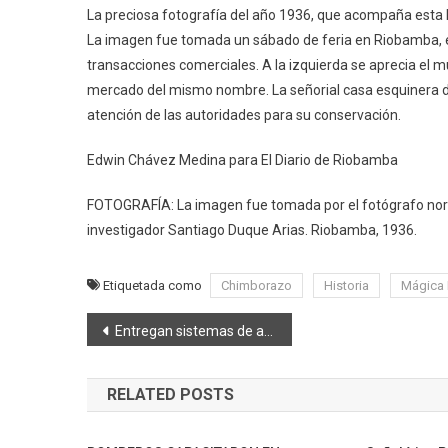
La preciosa fotografía del año 1936, que acompaña esta br
La imagen fue tomada un sábado de feria en Riobamba, es
transacciones comerciales. A la izquierda se aprecia el mur
mercado del mismo nombre. La señorial casa esquinera de
atención de las autoridades para su conservación.
Edwin Chávez Medina para El Diario de Riobamba
FOTOGRAFÍA: La imagen fue tomada por el fotógrafo nort
investigador Santiago Duque Arias. Riobamba, 1936.
Etiquetada como
Chimborazo
Historia
Mágica 
Navegación
Entregan sistemas de agua potable en tres comunidades de Guamote
de
RELATED POSTS
entradas