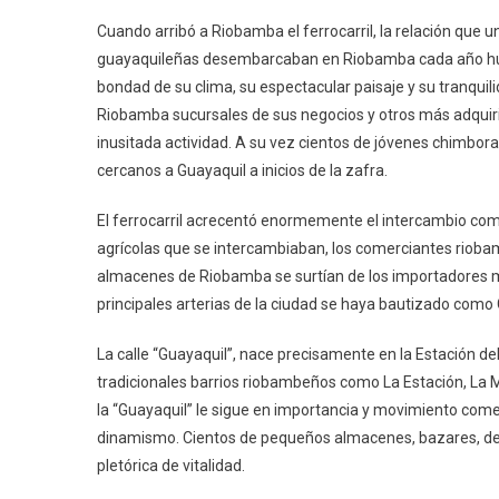
Cuando arribó a Riobamba el ferrocarril, la relación que u
guayaquileñas desembarcaban en Riobamba cada año huye
bondad de su clima, su espectacular paisaje y su tranqui
Riobamba sucursales de sus negocios y otros más adquiri
inusitada actividad. A su vez cientos de jóvenes chimbo
cercanos a Guayaquil a inicios de la zafra.
El ferrocarril acrecentó enormemente el intercambio come
agrícolas que se intercambiaban, los comerciantes rioba
almacenes de Riobamba se surtían de los importadores ma
principales arterias de la ciudad se haya bautizado como 
La calle “Guayaquil”, nace precisamente en la Estación de
tradicionales barrios riobambeños como La Estación, La M
la “Guayaquil” le sigue en importancia y movimiento come
dinamismo. Cientos de pequeños almacenes, bazares, desp
pletórica de vitalidad.