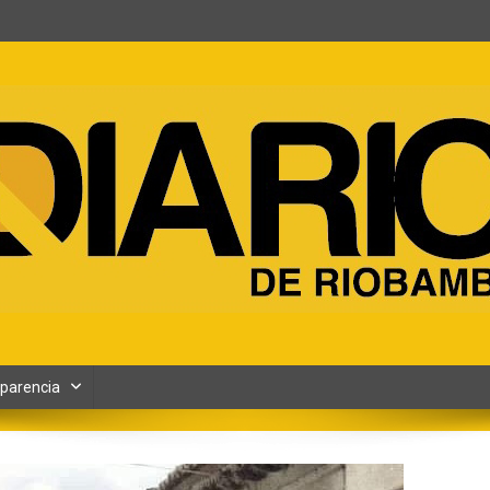
ento y Contenidos digitales
parencia