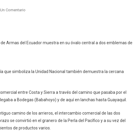
En
 Un Comentario
Calles
De
Mi
Ciudad:
 de Armas del Ecuador muestra en su óvalo central a dos emblemas de
La
«Guayaquil»
goría que simboliza la Unidad Nacional también demuestra la cercana
comercial entre Costa y Sierra a través del camino que pasaba por el
legaba a Bodegas (Babahoyo) y de aquí en lanchas hasta Guayaquil.
tiguo camino de los arrieros, el intercambio comercial de las dos
o se convirtió en el granero de la Perla del Pacífico y a su vez del
cientos de productos varios.