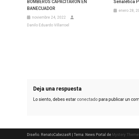
BOMBEROS CAPACITARON EN
Señalética 
BANECUADOR
enero 28, 2
noviembre 24, 2022
Danilo Eduardo Villarroel
Deja una respuesta
Lo siento, debes estar
conectado
para publicar un com
Diseño. RenatoCabezasR
|
Tema: News Portal de
Mystery Theme