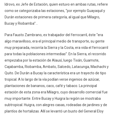
Idrovo, ex Jefe de Estación, quien estuvo en ambas rutas, refiere
como se categorizaba las estaciones, “por ejemplo Guayaquil y
Durán estaciones de primera categoría, al igual que Milagro,
Bucay y Riobamba”…
Para Fausto Zambrano, ex trabajador del ferrocarril, éste “era
algo maravilloso, era el principal medio de transporte, su gente
muy preparada, recorría la Sierra y la Costa, era vida el ferrocarril
para todas la poblaciones intermedias”. En la Sierra, el recorrido
empezaba por la estación de Alausí, luego Tixán, Guamote,
Cajabamba, Riobamba, Ambato, Salcedo, Latacunga, Machachi y
Quito. De Durán a Bucay la característica era un trayecto de tipo
tropical. A lo largo de la vía podían verse ingenios de azúcar,
plantaciones de bananos, caco, café y tabaco. La principal
estación de esta zona era Milagro, cuyo desarrollo comercial fue
muy importante. Entre Bucay y Huigra la región se mostraba
subtropical. Huigra, con alegres casas, rodeadas de jardines y de
plantíos de hortalizas. Allí se levantó un busto del General Eloy