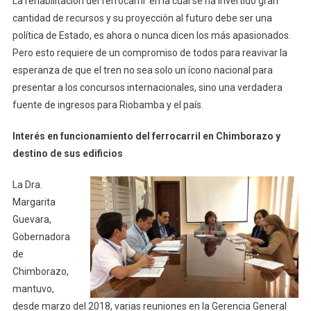
La rehabilitación del ferrocarril en la cual se ha invertido gran
cantidad de recursos y su proyección al futuro debe ser una
política de Estado, es ahora o nunca dicen los más apasionados.
Pero esto requiere de un compromiso de todos para reavivar la
esperanza de que el tren no sea solo un ícono nacional para
presentar a los concursos internacionales, sino una verdadera
fuente de ingresos para Riobamba y el país.
Interés en funcionamiento del ferrocarril en Chimborazo y
destino de sus edificios
La Dra.
Margarita
Guevara,
Gobernadora
de
Chimborazo,
mantuvo,
desde marzo del 2018, varias reuniones en la Gerencia General