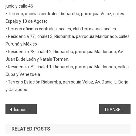
junio y calle 46
• Terreno, oficinas centrales Riobamba, parroquia Veloz, calles
Espejo y 10 de Agosto
• terreno oficinas centrales locales, club ferroviario locales
• Residencia 77 , chalet 3, Riobamba, parroquia Maldonado, calles
Puruhá y México
• Residencia 78, chalet 2, Riobamba, parroquia Maldonado, Av.
Juan B. de León y Natale Tormen.
• Residencia 79, chalet 1, Riobamba, parroquia Maldonado, calles
Cuba y Venezuela
• Terreno Estación Riobamba, parroquia Veloz, Av. Daniel L. Borja
y Carabobo
Navegación
Íconos de Riobamba: EL RELOJ DE LARA, ¿SALDRÁ DEL SILENCIO?
TRANSFORMACIÓN DIGITAL DE LAS EMPRESAS- EL SISTEMA ERP
de
RELATED POSTS
entradas