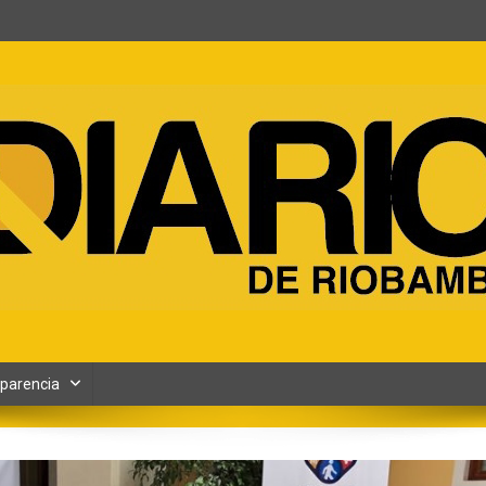
ento y Contenidos digitales
parencia