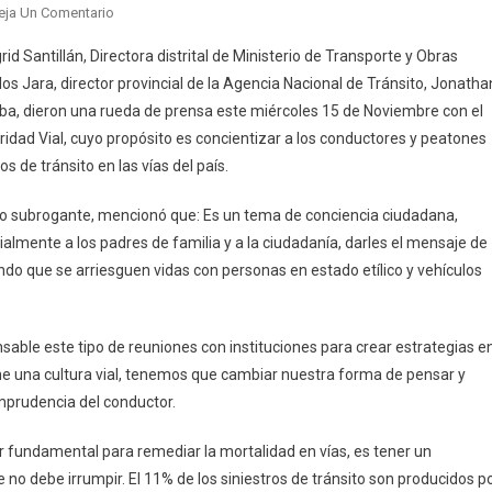
En
eja Un Comentario
Presentan
 Santillán, Directora distrital de Ministerio de Transporte y Obras
Campaña
os Jara, director provincial de la Agencia Nacional de Tránsito, Jonatha
Por
mba, dieron una rueda de prensa este miércoles 15 de Noviembre con el
La
dad Vial, cuyo propósito es concientizar a los conductores y peatones
Seguridad
Vial
s de tránsito en las vías del país.
o subrogante, mencionó que: Es un tema de conciencia ciudadana,
ialmente a los padres de familia y a la ciudadanía, darles el mensaje de
ndo que se arriesguen vidas con personas en estado etílico y vehículos
sable este tipo de reuniones con instituciones para crear estrategias e
ne una cultura vial, tenemos que cambiar nuestra forma de pensar y
imprudencia del conductor.
ar fundamental para remediar la mortalidad en vías, es tener un
o debe irrumpir. El 11% de los siniestros de tránsito son producidos p