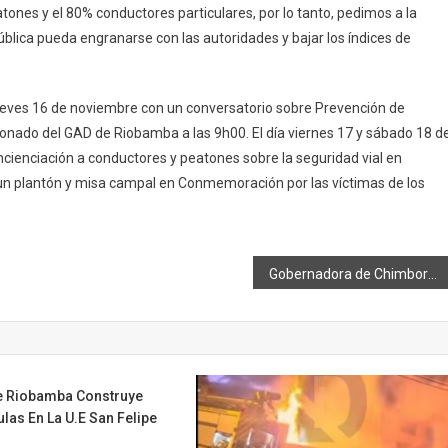
tones y el 80% conductores particulares, por lo tanto, pedimos a la
pública pueda engranarse con las autoridades y bajar los índices de
jueves 16 de noviembre con un conversatorio sobre Prevención de
donado del GAD de Riobamba a las 9h00. El día viernes 17 y sábado 18 d
ncienciación a conductores y peatones sobre la seguridad vial en
rá un plantón y misa campal en Conmemoración por las víctimas de los
Gobernadora de Chimborazo participó en conferencia mundial para poner fin a la tuberculosis
e Riobamba Construye
las En La U.E San Felipe