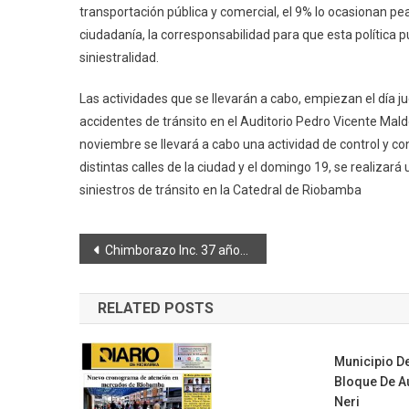
transportación pública y comercial, el 9% lo ocasionan pea
ciudadanía, la corresponsabilidad para que esta política 
siniestralidad.
Las actividades que se llevarán a cabo, empiezan el día 
accidentes de tránsito en el Auditorio Pedro Vicente Mal
noviembre se llevará a cabo una actividad de control y co
distintas calles de la ciudad y el domingo 19, se realiza
siniestros de tránsito en la Catedral de Riobamba
Navegación
Chimborazo Inc. 37 años de trabajo social desde EE.UU
de
RELATED POSTS
entradas
Municipio D
Bloque De Au
Neri