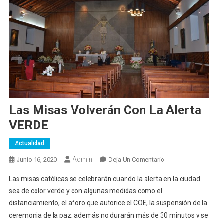
Las Misas Volverán Con La Alerta
VERDE
Actualidad
Admin
En
Junio 16, 2020
Deja Un Comentario
Las
Las misas católicas se celebrarán cuando la alerta en la ciudad
Misas
sea de color verde y con algunas medidas como el
Volverán
distanciamiento, el aforo que autorice el COE, la suspensión de la
Con
ceremonia de la paz, además no durarán más de 30 minutos y se
La