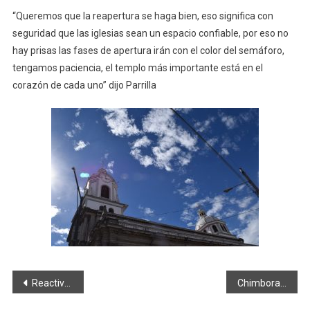
“Queremos que la reapertura se haga bien, eso significa con
seguridad que las iglesias sean un espacio confiable, por eso no
hay prisas las fases de apertura irán con el color del semáforo,
tengamos paciencia, el templo más importante está en el
corazón de cada uno” dijo Parrilla
Navegación
Reactivación del transporte interprovincial
Chimborazo subió 126 contagios y 17 fallecidos en 15 días