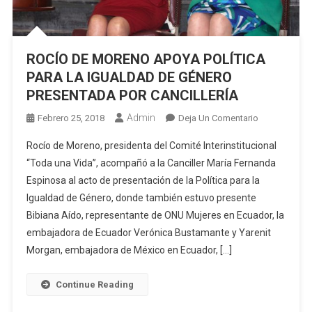
ROCÍO DE MORENO APOYA POLÍTICA
PARA LA IGUALDAD DE GÉNERO
PRESENTADA POR CANCILLERÍA
Admin
En
Febrero 25, 2018
Deja Un Comentario
ROCÍO
Rocío de Moreno, presidenta del Comité Interinstitucional
DE
“Toda una Vida”, acompañó a la Canciller María Fernanda
MORENO
Espinosa al acto de presentación de la Política para la
APOYA
Igualdad de Género, donde también estuvo presente
POLÍTICA
PARA
Bibiana Aído, representante de ONU Mujeres en Ecuador, la
LA
embajadora de Ecuador Verónica Bustamante y Yarenit
IGUALDAD
Morgan, embajadora de México en Ecuador, […]
DE
GÉNERO
Continue Reading
PRESENTAD
POR