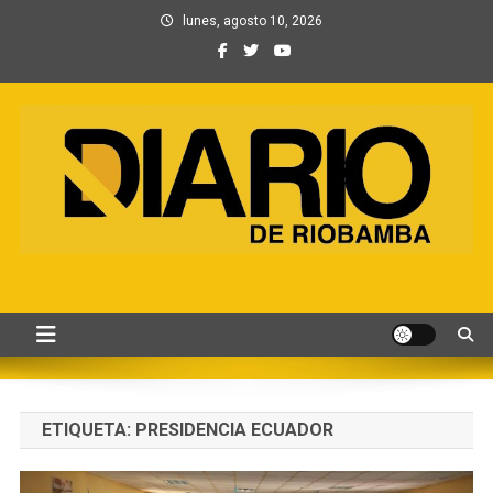
Saltar
lunes, agosto 10, 2026
al
contenido
Información, Entretenimiento
Primer periódico creado por periodistas en Chimborazo
y Contenidos digitales
ETIQUETA:
PRESIDENCIA ECUADOR