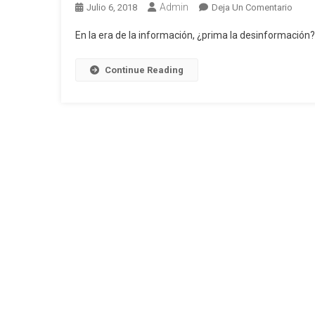
Admin
En
Julio 6, 2018
Deja Un Comentario
MÁS
En la era de la información, ¿prima la desinformación
QUE
UN
Continue Reading
SALA
JUST
PARA
LOS
PERI
Por:
Dieg
Monc
Amor
–
Perio
*