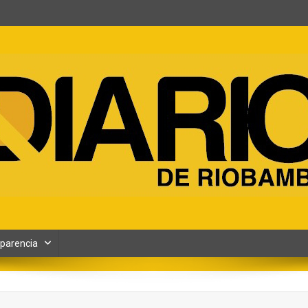
ento y Contenidos digitales
parencia