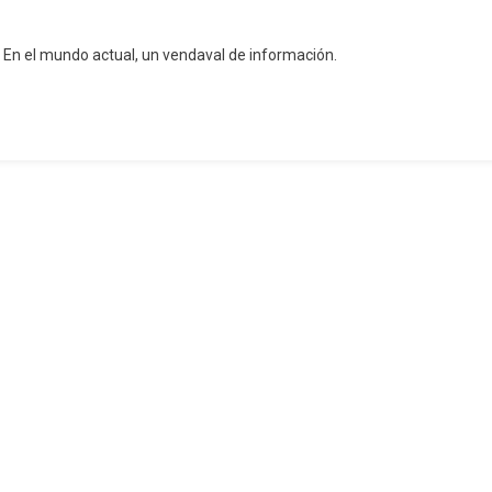
? En el mundo actual, un vendaval de información.
RIO
O
ODISTAS
o
ayo
es
dista