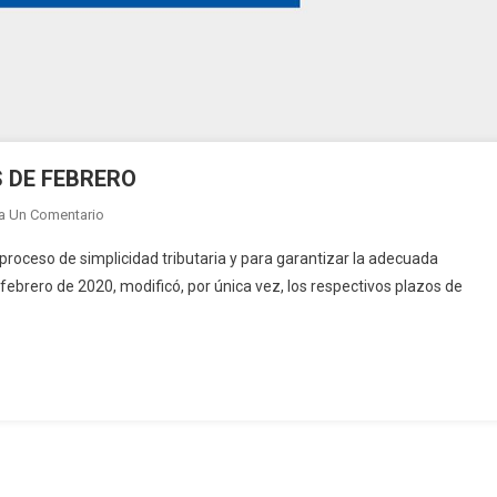
S DE FEBRERO
En
a Un Comentario
SRI
 proceso de simplicidad tributaria y para garantizar la adecuada
MODIFICA
ebrero de 2020, modificó, por única vez, los respectivos plazos de
PLAZOS
TRIBUTARIOS
DE
FEBRERO