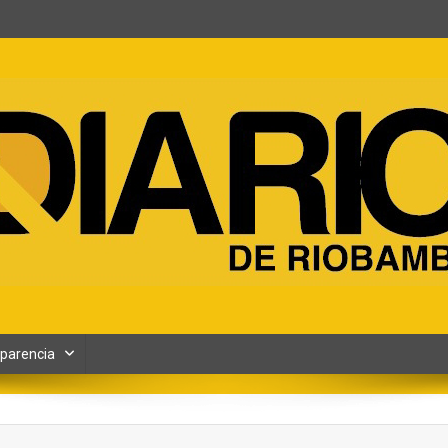
ento y Contenidos digitales
parencia