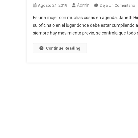
Admin
E
Agosto 21, 2019
Deja Un Comentario
J
Es una mujer con muchas cosas en agenda, Janeth Hin
H
su oficina o en el lugar donde debe estar cumpliendo
“
siempre hay movimiento previo, se controla que todo e
V
C
D
Continue Reading
S
M
F