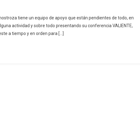
n
aneth
ostroza tiene un equipo de apoyo que están pendientes de todo, en
inostroza
 alguna actividad y sobre todo presentando su conferencia VALIENTE,
Soy
ste a tiempo y en orden para […]
ALIENTE,
ada
ía
oy
ás
UERTE”