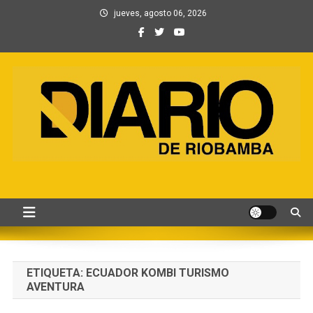
Saltar
jueves, agosto 06, 2026
al
contenido
Información, Entretenimiento
Primer periódico creado por periodistas en Chimborazo
y Contenidos digitales
ETIQUETA:
ECUADOR KOMBI TURISMO
AVENTURA