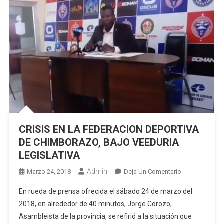
CRISIS EN LA FEDERACION DEPORTIVA
DE CHIMBORAZO, BAJO VEEDURIA
LEGISLATIVA
Admin
En
Marzo 24, 2018
Deja Un Comentario
CRISIS
En rueda de prensa ofrecida el sábado 24 de marzo del
EN
2018, en alrededor de 40 minutos, Jorge Corozo,
LA
Asambleista de la provincia, se refirió a la situación que
FEDERACION