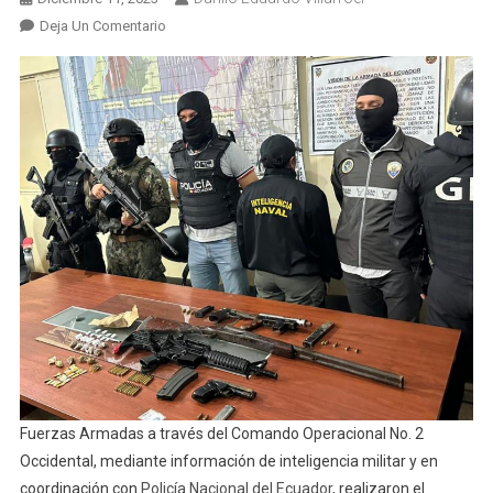
En
Deja Un Comentario
𝗗𝗲𝗰𝗼𝗺𝗶𝘀𝗼
𝗱𝗲
𝗮𝗿𝗺𝗮𝘀,
𝗺𝘂𝗻𝗶𝗰𝗶𝗼𝗻𝗲𝘀
𝘆
𝗲𝘅𝗽𝗹𝗼𝘀𝗶𝘃𝗼𝘀
Por
Parte
De
Las
Fuerzas
Armadas
De
Ecuador
Fuerzas Armadas a través del Comando Operacional No. 2
Occidental, mediante información de inteligencia militar y en
coordinación con
Policía Nacional del Ecuador
, realizaron el