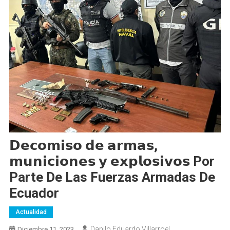
𝗗𝗲𝗰𝗼𝗺𝗶𝘀𝗼 𝗱𝗲 𝗮𝗿𝗺𝗮𝘀,
𝗺𝘂𝗻𝗶𝗰𝗶𝗼𝗻𝗲𝘀 𝘆 𝗲𝘅𝗽𝗹𝗼𝘀𝗶𝘃𝗼𝘀 Por
Parte De Las Fuerzas Armadas De
Ecuador
Actualidad
Danilo Eduardo Villarroel
Diciembre 11, 2023