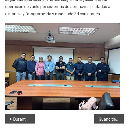
operación de vuelo por sistemas de aeronaves pilotadas a
distancia y fotogrametría y modelado 3d con drones.
Navegación
Durante el feriado 13 emergencias fueron atendidas por los bomberos
Guano tiene lista su agenda de fiestas