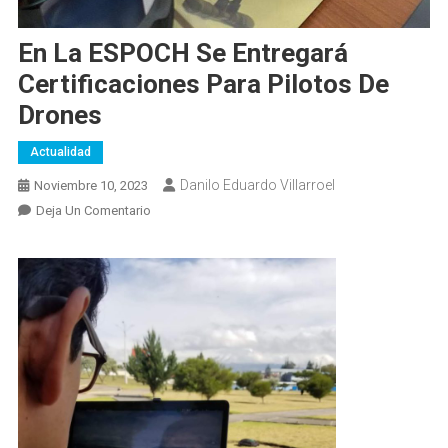
En La ESPOCH Se Entregará
Certificaciones Para Pilotos De
Drones
Actualidad
Danilo Eduardo Villarroel
Noviembre 10, 2023
En
Deja Un Comentario
En
La
ESPOCH
Se
Entregará
Certificaciones
Para
Pilotos
De
Drones